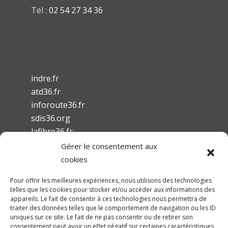
Tel :
02 54 27 34 36
indre.fr
atd36.fr
inforoute36.fr
sdis36.org
lafibre36.fr
Gérer le consentement aux
cookies
Pour offrir les meilleures expériences, nous utilisons des technologies
telles que les cookies pour stocker et/ou accéder aux informations des
Mentions légales
appareils. Le fait de consentir à ces technologies nous permettra de
traiter des données telles que le comportement de navigation ou les ID
Conditions Générales d’Utilisation
uniques sur ce site. Le fait de ne pas consentir ou de retirer son
Accessibilité
consentement peut avoir un effet négatif sur certaines caractéristiques