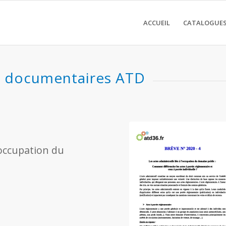
ACCUEIL
CATALOGUES
fs liés à l’occupation du do
s documentaires ATD
l’occupation du