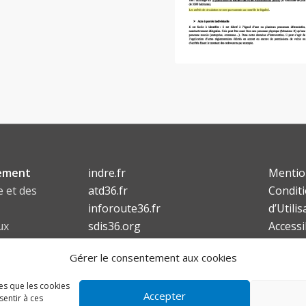
ement
indre.fr
Mentio
e et des
atd36.fr
Condit
inforoute36.fr
d’Utilis
ux
sdis36.org
Accessi
lafibre36.fr
Gérer le consentement aux cookies
6
les que les cookies
Accepter
sentir à ces