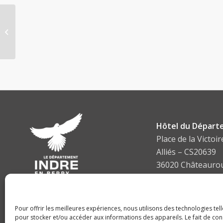
2020 – 3 Les chemins
ruraux
Hôtel du Départ
Place de la Victoir
Alliés – CS20639
36020 Châteauro
cedex
Tel :
02 54 27 34 3
Pour offrir les meilleures expériences, nous utilisons des technologies tel
pour stocker et/ou accéder aux informations des appareils. Le fait de con