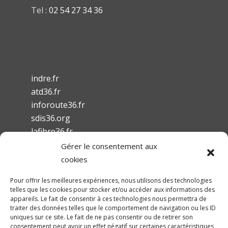
Tel :
02 54 27 34 36
indre.fr
atd36.fr
inforoute36.fr
sdis36.org
lafibre36.fr
Gérer le consentement aux
cookies
Pour offrir les meilleures expériences, nous utilisons des technologies
telles que les cookies pour stocker et/ou accéder aux informations des
Mentions légales
appareils. Le fait de consentir à ces technologies nous permettra de
traiter des données telles que le comportement de navigation ou les ID
Conditions Générales d’Utilisation
uniques sur ce site. Le fait de ne pas consentir ou de retirer son
Accessibilité
consentement peut avoir un effet négatif sur certaines caractéristiques