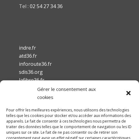
Tel :
02 54 27 34 36
indre.fr
atd36.fr
inforoute36.fr
sdis36.org
lafibre36.fr
Gérer le consentement aux
cookies
Pour offrir les meilleures expériences, nous utilisons des technologies
telles que les cookies pour stocker et/ou accéder aux informations des
Mentions légales
appareils. Le fait de consentir à ces technologies nous permettra de
traiter des données telles que le comportement de navigation ou les ID
Conditions Générales d’Utilisation
uniques sur ce site. Le fait de ne pas consentir ou de retirer son
Accessibilité
consentement peut avoir un effet négatif sur certaines caractéristiques