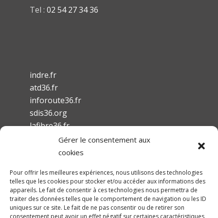
Tel :
02 54 27 34 36
indre.fr
atd36.fr
inforoute36.fr
sdis36.org
lafibre36.fr
Gérer le consentement aux
cookies
Pour offrir les meilleures expériences, nous utilisons des technologies
telles que les cookies pour stocker et/ou accéder aux informations des
Mentions légales
appareils. Le fait de consentir à ces technologies nous permettra de
traiter des données telles que le comportement de navigation ou les ID
Conditions Générales d’Utilisation
uniques sur ce site. Le fait de ne pas consentir ou de retirer son
Accessibilité
consentement peut avoir un effet négatif sur certaines caractéristiques