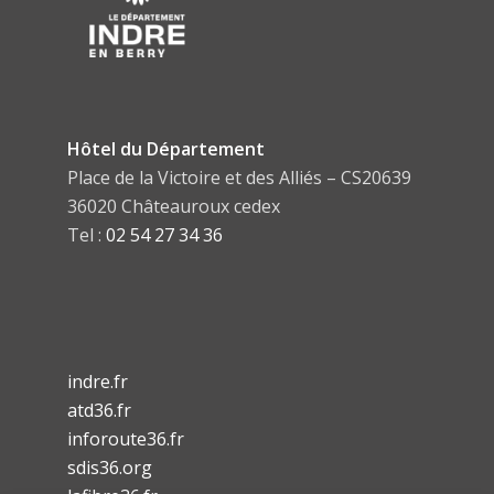
Hôtel du Département
Place de la Victoire et des Alliés – CS20639
36020 Châteauroux cedex
Tel :
02 54 27 34 36
indre.fr
atd36.fr
inforoute36.fr
sdis36.org