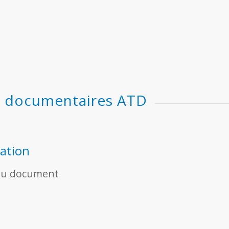
s documentaires ATD
lation
e du document