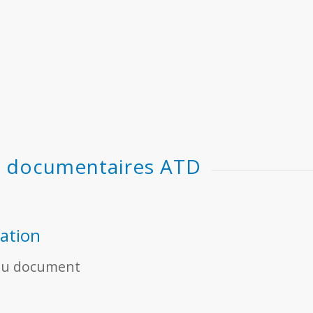
s documentaires ATD
lation
e du document