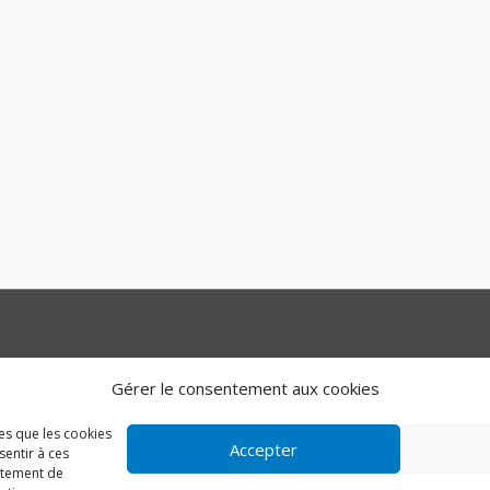
ement
indre.fr
Mentio
Gérer le consentement aux cookies
e et des
atd36.fr
Condit
inforoute36.fr
d’Utilis
les que les cookies
Accepter
ux
sdis36.org
Accessi
sentir à ces
rtement de
lafibre36.fr