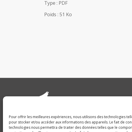
Type : PDF
Poids : 51 Ko
Hôtel du Départ
Place de la Victoir
Alliés – CS20639
Pour offrir les meilleures expériences, nous utilisons des technologies tel
36020 Châteauro
pour stocker et/ou accéder aux informations des appareils. Le fait de con
technologies nous permettra de traiter des données telles que le compo
cedex