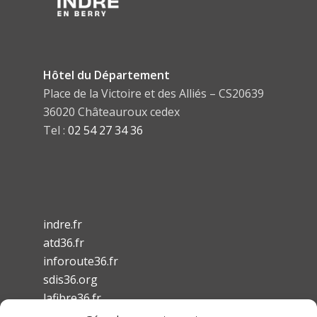
Hôtel du Département
Place de la Victoire et des Alliés – CS20639
36020 Châteauroux cedex
Tel :
02 54 27 34 36
indre.fr
atd36.fr
inforoute36.fr
sdis36.org
lafibre36.fr