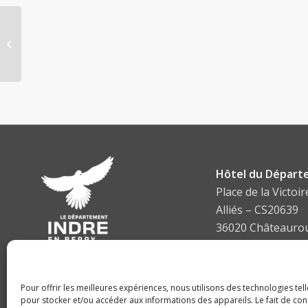
Charte SIL
départementale
Hôtel du Départ
Place de la Victoir
Alliés – CS20639
36020 Châteauro
cedex
Tel :
02 54 27 34 3
Pour offrir les meilleures expériences, nous utilisons des technologies tel
pour stocker et/ou accéder aux informations des appareils. Le fait de con