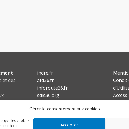
ement
indre.fr
Mentio
e et des
atd36.fr
Condit
inforoute36.fr
d’Utilis
ux
sdis36.org
Accessi
lafibre36.fr
Gérer le consentement aux cookies
6
les que les cookies
Accepter
sentir à ces