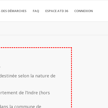
 DES DÉMARCHES
FAQ
ESPACE ATD 36
CONNEXION
.
destinée selon la nature de
artement de l’Indre (hors
é dans la commune de