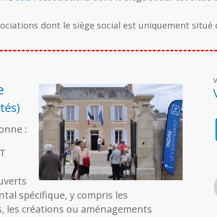
ociations dont le siège social est uniquement situé d
V
e
tés)
onne :
NT
uverts
al spécifique, y compris les
s, les créations ou aménagements