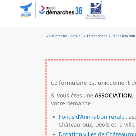
Vous êtes ici :
Accueil
/
Téléservices
/
Fonds d’Action 
Fonds d’Action Rurale (Coll
Ce formulaire est uniquement d
Si vous êtes une
ASSOCIATION
,
votre demande :
Fonds d’Animation rurale
: as
Châteauroux, Déols et la ville
Dotation villes de Châteauro