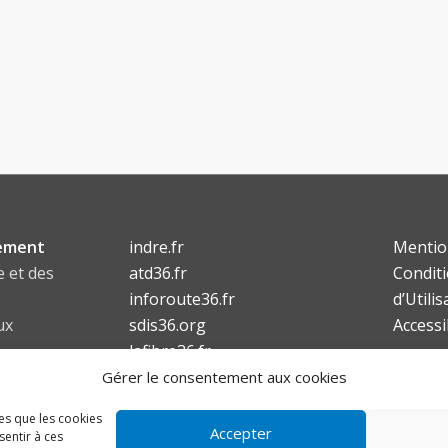
ement
indre.fr
Mentio
e et des
atd36.fr
Condit
inforoute36.fr
d’Utilis
ux
sdis36.org
Accessi
lafibre36.fr
6
Gérer le consentement aux cookies
les que les cookies
Accepter
sentir à ces