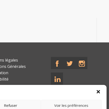
ns légales
ions Générales
ation
bilité
Refuser
Voir les préférences