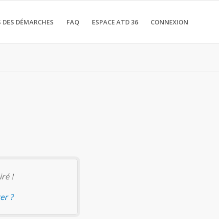
 DES DÉMARCHES
FAQ
ESPACE ATD 36
CONNEXION
ré !
er ?