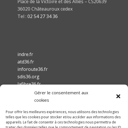
Place de la Victoire et des Alliés – CS20639
36020 Châteauroux cedex
Tel :
02 54 27 34 36
indre.fr
atd36.fr
inforoute36.fr
sdis36.org
lafibre36.fr
Gérer le consentement aux
cookies
Pour offrir les meilleures expériences, nous utilisons des technologies
telles que les cookies pour stocker et/ou accéder aux informations des
Mentions légales
appareils. Le fait de consentir à ces technologies nous permettra de
traiter des données telles que le comportement de navigation ou les ID