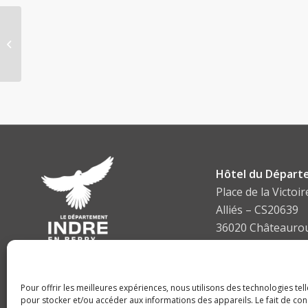
Prolongation arrêté
Hôtel du Départ
Place de la Victoir
Alliés – CS20639
36020 Châteauro
cedex
Tel :
02 54 27 34 3
Pour offrir les meilleures expériences, nous utilisons des technologies tel
pour stocker et/ou accéder aux informations des appareils. Le fait de con