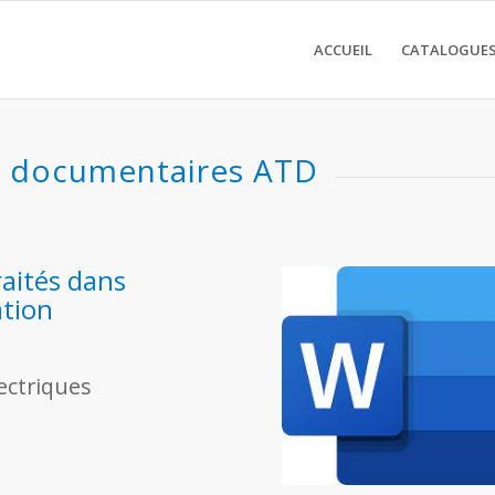
ACCUEIL
CATALOGUES
lectriques
s documentaires ATD
aités dans
ation
ectriques