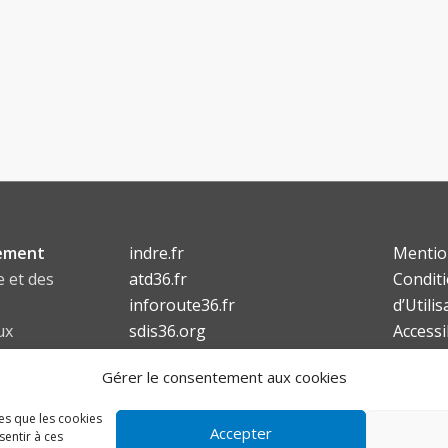
ement
indre.fr
Mentio
e et des
atd36.fr
Condit
inforoute36.fr
d’Utilis
ux
sdis36.org
Accessi
lafibre36.fr
Gérer le consentement aux cookies
6
les que les cookies
Accepter
sentir à ces