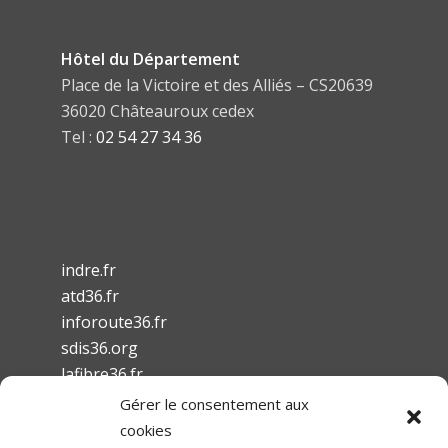
Hôtel du Département
Place de la Victoire et des Alliés – CS20639
36020 Châteauroux cedex
Tel :
02 54 27 34 36
indre.fr
atd36.fr
inforoute36.fr
sdis36.org
lafibre36.fr
Gérer le consentement aux
cookies